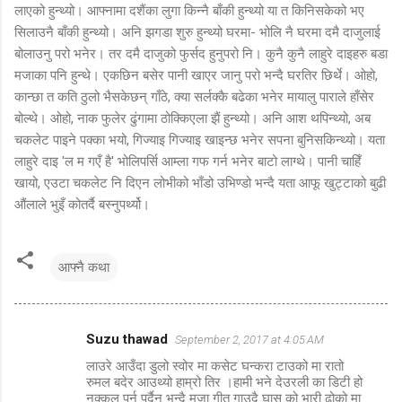
लाएको हुन्थ्यो। आफ्नामा दशैंका लुगा किन्नै बाँकी हुन्थ्यो या त किनिसकेको भए
सिलाउनै बाँकी हुन्थ्यो। अनि झगडा शुरु हुन्थ्यो घरमा- भोलि नै घरमा दमै दाजुलाई
बोलाउनु परो भनेर। तर दमै दाजुको फुर्सद हुनुपरो नि। कुनै कुनै लाहुरे दाइहरु बडा
मजाका पनि हुन्थे। एकछिन बसेर पानी खाएर जानु परो भन्दै घरतिर छिर्थे। ओहो,
कान्छा त कति ठुलो भैसकेछन् गाँठे, क्या सर्लक्कै बढेका भनेर मायालु पाराले हाँसेर
बोल्थे। ओहो, नाक फुलेर ढुंगामा ठोक्किएला झैं हुन्थ्यो। अनि आश थपिन्थ्यो, अब
चकलेट पाइने पक्का भयो, गिज्याइ गिज्याइ खाइन्छ भनेर सपना बुनिसकिन्थ्यो। यता
लाहुरे दाइ 'ल म गएँ है' भोलिपर्सि आम्ला गफ गर्न भनेर बाटो लाग्थे। पानी चाहिँ
खायो, एउटा चकलेट नि दिएन लोभीको भाँडो उभिण्डो भन्दै यता आफू खुट्टाको बुढी
औंलाले भुइँ कोतर्दै बस्नुपर्थ्यो।
आफ्नै कथा
Suzu thawad
September 2, 2017 at 4:05 AM
C
लाउरे आउँदा डुलो स्वोर मा कसेट घन्करा टाउको मा रातो
o
रुमल बदेर आउथ्यो हाम्रो तिर ।हामी भने देउरली का डिटी हो
m
नक्कल पर्नु पर्दैन भन्दै मजा गीत गाउदै घास को भारी ढोको मा