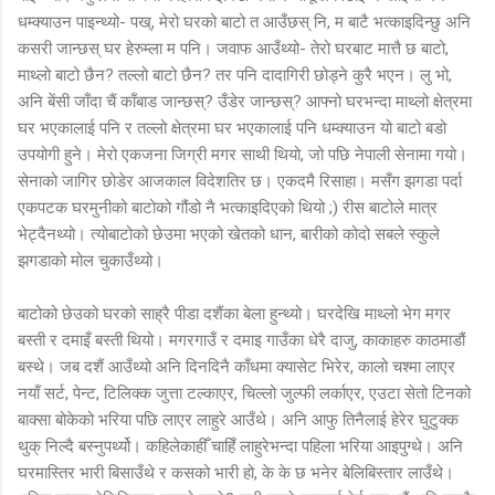
धम्क्याउन पाइन्थ्यो- पख्, मेरो घरको बाटो त आउँछस् नि, म बाटै भत्काइदिन्छु अनि
कसरी जान्छस् घर हेरुम्ला म पनि। जवाफ आउँथ्यो- तेरो घरबाट मात्तै छ बाटो,
माथ्लो बाटो छैन? तल्लो बाटो छैन? तर पनि दादागिरी छोड्ने कुरै भएन। लु भो,
अनि बेंसी जाँदा चैं काँबाड जान्छस्? उँडेर जान्छस्? आफ्नो घरभन्दा माथ्लो क्षेत्रमा
घर भएकालाई पनि र तल्लो क्षेत्रमा घर भएकालाई पनि धम्क्याउन यो बाटो बडो
उपयोगी हुने। मेरो एकजना जिग्री मगर साथी थियो, जो पछि नेपाली सेनामा गयो।
सेनाको जागिर छोडेर आजकाल विदेशतिर छ। एकदमै रिसाहा। मसँग झगडा पर्दा
एकपटक घरमुनीको बाटोको गौंडो नै भत्काइदिएको थियो ;) रीस बाटोले मात्र
भेट्दैनथ्यो। त्योबाटोको छेउमा भएको खेतको धान, बारीको कोदो सबले स्कुले
झगडाको मोल चुकाउँथ्यो।
बाटोको छेउको घरको साह्रै पीडा दशैंका बेला हुन्थ्यो। घरदेखि माथ्लो भेग मगर
बस्ती र दमाइँ बस्ती थियो। मगरगाउँ र दमाइ गाउँका धेरै दाजु, काकाहरु काठमाडौं
बस्थे। जब दशैं आउँथ्यो अनि दिनदिनै काँधमा क्यासेट भिरेर, कालो चश्मा लाएर
नयाँ सर्ट, पेन्ट, टिलिक्क जुत्ता टल्काएर, चिल्लो जुल्फी लर्काएर, एउटा सेतो टिनको
बाक्सा बोकेको भरिया पछि लाएर लाहुरे आउँथे। अनि आफु तिनैलाई हेरेर घुटुक्क
थुक् निल्दै बस्नुपर्थ्यो। कहिलेकाहीँ चाहिँ लाहुरेभन्दा पहिला भरिया आइपुग्थे। अनि
घरमास्तिर भारी बिसाउँथे र कसको भारी हो, के के छ भनेर बेलिबिस्तार लाउँथे।