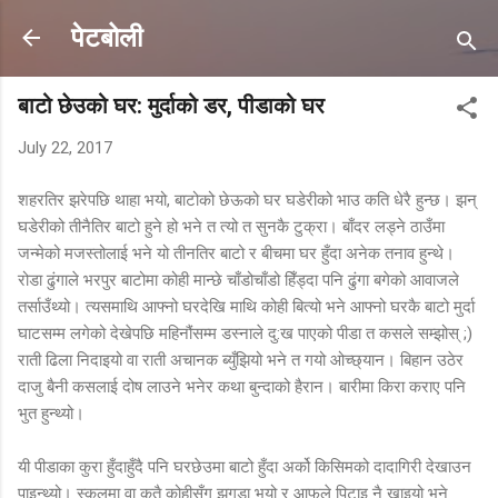
Skip to main content
पेटबोली
बाटो छेउको घर: मुर्दाको डर, पीडाको घर
July 22, 2017
शहरतिर झरेपछि थाहा भयो, बाटोको छेऊको घर घडेरीको भाउ कति धेरै हुन्छ। झन्
घडेरीको तीनैतिर बाटो हुने हो भने त त्यो त सुनकै टुक्रा। बाँदर लड्ने ठाउँमा
जन्मेको मजस्तोलाई भने यो तीनतिर बाटो र बीचमा घर हुँदा अनेक तनाव हुन्थे।
रोडा ढुंगाले भरपुर बाटोमा कोही मान्छे चाँडोचाँडो हिँड्दा पनि ढुंगा बगेको आवाजले
तर्साउँथ्यो। त्यसमाथि आफ्नो घरदेखि माथि कोही बित्यो भने आफ्नो घरकै बाटो मुर्दा
घाटसम्म लगेको देखेपछि महिनौंसम्म डस्नाले दु:ख पाएको पीडा त कसले सम्झोस् ;)
राती ढिला निदाइयो वा राती अचानक ब्युँझियो भने त गयो ओच्छ्यान। बिहान उठेर
दाजु बैनी कसलाई दोष लाउने भनेर कथा बुन्दाको हैरान। बारीमा किरा कराए पनि
भुत हुन्थ्यो।
यी पीडाका कुरा हुँदाहुँदै पनि घरछेउमा बाटो हुँदा अर्को किसिमको दादागिरी देखाउन
पाइन्थ्यो। स्कुलमा वा कतै कोहीसँग झगडा भयो र आफूले पिटाइ नै खाइयो भने