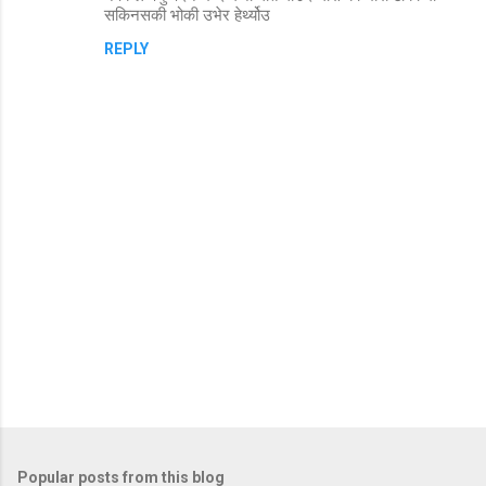
सकिनसकी भोकी उभेर हेर्थ्योउ
m
REPLY
e
n
t
s
P
o
s
t
Popular posts from this blog