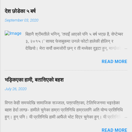
a
C
देश छोडेका ५ बर्ष
o
m
September 03, 2020
m
e
बिहानै श्रीमतीले भनिन्, 'तपाइँ आएको पनि ५ बर्ष भएछ है, सेप्टेम्बर
n
t
३, २०१५।' सायद फेसबुकमा उनले फोटो हालेकी होलिन् र
देखियो। मेरा सयौं कमजोरी छन् र ती मध्येका दुइटा हुन्, मान्छेको
नाम र मिति सम्झिन नसक्ने। एकथरी मान्छे 'जुन कुरालाई महत्व
READ MORE
दिइन्न त्योकुरा याद हुन्न' भन्छन्। मेरा यी कमजोरीलाई त्यही एकथरी
मान्छेले भनेकै आधारमा तौलिने हो भने 'मेरो जीवनमा के र कसको
महत्व छ?' भनेर खोज्न म असमर्थ हुन्छु सायद। अर्काले शुभकामना
भड्किएका हामी, बतासिएको बहश
दिनु अघि आफ्नो जन्मदिन थाहा नहुने मान्छे संसारमा कमै हुन्छन्
July 26, 2020
होला। अँ, अर्काथरी मान्छे भन्छन्, आफ्नै जन्मदिन पनि याद नगर्ने
मान्छे साँच्चै 'जिनियस' हुन्। तपाइँ मलाई त्यस्तै ठान्नुस् न एकछिन।
विगत केही समयदेखि सामाजिक सञ्जाल, पत्रपत्रिका, टेलिभिजनमा भइरहेका
---- ---- -------- ----
बहश हेर्दा लाग्छ- हामीले चुनेका हाम्रा प्रतिनिधि हाम्रालागि अति योग्य प्रतिनिधि
हुन्। हुन् पनि। यी प्रतिनिधि हामी आफैंले भोट दिएर चुनेका हुन्। यी प्रतिनिधिले
हाम्रो भौगोलिक र सामाजिक प्रतिनिधित्व मात्र हैन हाम्रो बौद्धिक क्षमताको
READ MORE
प्रतिनिधित्व पनि गरिरहेका छन्। हामीलाई लाग्छ- हाम्रा नेता वा हाम्रा राजनीतिज्ञ,