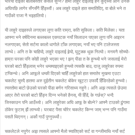
भरिया दाइका बेलिबिस्तार कसले सुन्ने? हामी लाहुरे दाइलाई हेर्न कुद्थ्यौं अनि उनकै
अघिपछि लागेर सँगसँगै हिँड्थ्यौं। अब लाहुरे दाइले हात समातिदिए, वा बोले भने त
गाउँको राजा नै भइहालियो।
यी लाहुरे दाइहरुले लगाएका लुगा कति राम्रा, कति सुकिला। कति मिलेका। यता
आफ्ना भने वर्षदिनमा बल्लबल्ल एकपटक नयाँ सिलाउन पाएका लुगा पनि आइरन
नलगाएका, सेतो सर्टमा कालो धागोले टाँक लगाएका, नयाँ भए पनि टालेजस्ता
लाग्थे। अनि त के चाहियो, लाहुरे दाइलाई हेर्‍यो, घुटुक्क थुक निल्यो। मनमनै सोच्यो-
हाम्रा घरका पनि कोही लाहुरे भएका भए ! झन् पीडा त के हुन्थ्यो भने जसलाई मेरो
घरको बाटो हिँड्लास् भनेर धम्क्याइएको हुन्थ्यो त्यसकै बाउ, दाजु लाहुरेका रुपमा
टप्किन्थे। अनि आफूले धम्की दिएको चाहिँ लाहुरेको हात समातेर मुखमा एउटा
चकलेट चुस्दै हातमा अरु दुईतीन चकलेट बोकेर खुट्टा उफार्दै हिँडिरहेको हुन्थ्यो।
त्यस्तोमा बाटो छेउको घरको पीडा बर्णन गरिसाध्य नहुने। अनि अझ त्यसले छेउमा
आएर तेरो घरको बाटो हिँड्न दिन्न भनेको हैनस्, यी हिँडें, के गर्छस्? भन्दै
जिस्काउन पनि आउँथ्यो। अनि लाहुरेका अघि आफू के बोल्ने? आफ्नै टाउको ढुंगामा
ठोकेर फुटाम् झैं लाग्थ्यो। घरबाट पैसा चोरेर चकलेट किन्न जाम् भन्न पनि गाउँमा
पसलै थिएनन्। अर्को गाउँ पुग्नुपर्थ्यो।
चकलेटले नपुगेर अझ त्यसले आफ्नो मैलो च्यातिएको सर्ट वा गन्जीमाथि नयाँ सर्ट