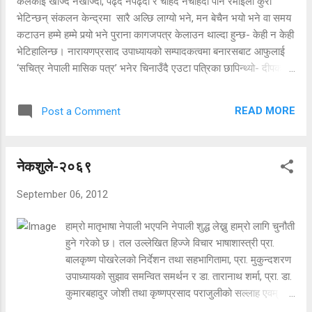
कैलेकाईं खोज्दै नखोज्दा, पढ्दै नपढ्दा र चाहँदै नचाहँदा पनि रमाइला कुरा
ढक्‌ढक् ढक्‌ढक्!! ‘को हो?’ आवाज थर्थराउँदै मैले सोधेँ।
भेटिन्छन् संकलन केन्द्रमा सारै अल्छि लाग्यो भने, मन बेचैन भयो भने वा समय
http://kristinabustamante.com/ ‘के गर्छस् हउ ढोका
कटाउन हम्मे हम्मे पर्‍यो भने पुराना कागजपत्र केलाउन थाल्दा हुन्छ- केही न केही
थुनेर?’ आवाज मेरै फ्ल्याट पार्टनरको थियो। ‘थुक्क, मेरो डर’!
भेटिहालिन्छ। नारायणप्रसाद उपाध्यायको सम्पादकत्वमा बनारसबाट आफुलाई
यत्रो बेरसम्म मनभरी डर उब्जाएकोमा आफैसँग मुसुक्क हासेँ।
‘सचित्र नेपाली मासिक पत्र’ भनेर चिनाउँदै एउटा पत्रिका छापिन्थ्यो- दीपक
अहिलेसम्म पालेका सबै डर खिस्स हाँसेर उडा...
प्रेसमा- दीपक भन्ने २०१३ सालताका। सो समयमा प्राय: पत्रिकाहरूले एउटा
स्तम्भ राखेका हुन्थे- पाठकले रमाइला प्रश्न सोध्ने अनि सम्पादकले ती
READ MORE
Post a Comment
प्रश्नहरूको रमाइलो तवरले उत्तर दिने। ‘दीपक’को वर्ष १, अंक ३, २०१३
आषाढ १९ गते तद्‌अनुसार सन् १९५६ जुलाई २ को अंकमा छापिएको ‘बसि
बिञालो’ स्तम्भ केही ज्ञानमूलक जस्तो लाग्यो र यहाँ जस्ताको तस्तै राखिएको छ।
नेकशुले-२०६९
September 06, 2012
हाम्रो मातृभाषा नेपाली भएपनि नेपाली शुद्ध लेख्नु हाम्रो लागि चुनौती
हुने गरेको छ। तल उल्लेखित हिज्जे विचार भाषाशास्त्री प्रा.
बालकृष्ण पोखरेलको निर्देशन तथा सहभागितामा, प्रा. मुकुन्दशरण
उपाध्यायको सुझाव समन्वित समर्थन र डा. तारानाथ शर्मा, प्रा. डा.
कुमारबहादुर जोशी तथा कृष्णप्रसाद पराजुलीको सल्लाह एवम्
सहमतिका साथ ललितपुर घोषणापत्र-२०६८ को मर्म र भावना