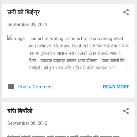
बिञालो’ स्तम्भ केही ज्ञानमूलक जस्तो लाग्यो र यहाँ जस्ताको तस्तै राखिएको छ।
उनी को थिईन्?
September 09, 2012
The art of writing is the art of discovering what
you believe- Gustave Flaubert अचानक टक् टक् आवाज
कानमा गुञ्जियो। आवाज मेरो कोठाको ढोका छेउबाटै आएको
थियो। ढक्‌ढक् ढक्‌ढक् आवाज आयो ढोकामा। ढोका खोलौं कि
नखोलौं ! को हुन सक्छ यत्ति राति मेरो ढोका ढक्‌ढकाउने?
अचानक मैले वाथरूम सम्झेँ। मेरो वाथरूममा म भन्दा पहिला
भाडामा बस्ने एकजना अंकल करेण्ट लागेर मरेका थिए रे। त्यो
READ MORE
Post a Comment
भन्दा अझ पहिला पनि एकजना महिला मरेकी थिइन् रे। मेरो
कोठाको ढोका वाथरूमको ढोकाको ठ्याक्कै एक मिटरको दुरीमा
छ। घडी हेरेँ, अचम्म! घडीले रातको दुई बजाएको थियो। अचानक
बसि बियाँलो
घडी कसरी चल्यो? विगत छ महिनादेखि दिनको दुईपटक भन्दा
बढी मेरो कोठाको भित्ते घडीले समय बताउँदैन थियो। घडीले
September 08, 2012
बताउने समय दुई नभएर पौने दश बजे थियो। डरले शरिर थरथर
काँप्न थाल्यो। ढोकाबाट एकनाससँग आवाज आइरहेको थियो-