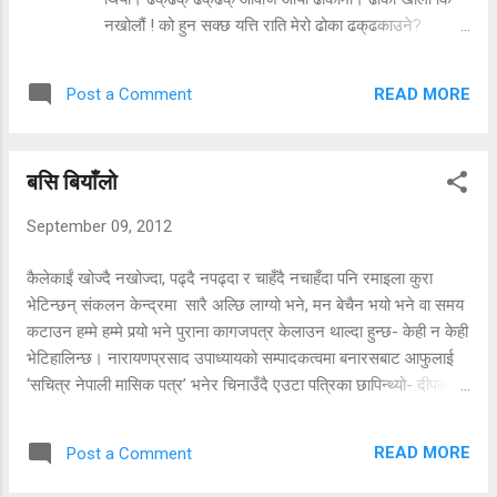
नखोलौं ! को हुन सक्छ यत्ति राति मेरो ढोका ढक्‌ढकाउने?
अचानक मैले वाथरूम सम्झेँ। मेरो वाथरूममा म भन्दा पहिला
भाडामा बस्ने एकजना अंकल करेण्ट लागेर मरेका थिए रे। त्यो
READ MORE
Post a Comment
भन्दा अझ पहिला पनि एकजना महिला मरेकी थिइन् रे। मेरो
कोठाको ढोका वाथरूमको ढोकाको ठ्याक्कै एक मिटरको दुरीमा
छ। घडी हेरेँ, अचम्म! घडीले रातको दुई बजाएको थियो। अचानक
बसि बियाँलो
घडी कसरी चल्यो? विगत छ महिनादेखि दिनको दुईपटक भन्दा
बढी मेरो कोठाको भित्ते घडीले समय बताउँदैन थियो। घडीले
September 09, 2012
बताउने समय दुई नभएर पौने दश बजे थियो। डरले शरिर थरथर
काँप्न थाल्यो। ढोकाबाट एकनाससँग आवाज आइरहेको थियो-
कैलेकाईं खोज्दै नखोज्दा, पढ्दै नपढ्दा र चाहँदै नचाहँदा पनि रमाइला कुरा
ढक्‌ढक् ढक्‌ढक्!! ‘को हो?’ आवाज थर्थराउँदै मैले सोधेँ।
भेटिन्छन् संकलन केन्द्रमा सारै अल्छि लाग्यो भने, मन बेचैन भयो भने वा समय
[caption id="attachment_48" align="alignleft"
कटाउन हम्मे हम्मे पर्‍यो भने पुराना कागजपत्र केलाउन थाल्दा हुन्छ- केही न केही
width="360"]
भेटिहालिन्छ। नारायणप्रसाद उपाध्यायको सम्पादकत्वमा बनारसबाट आफुलाई
http://kristinabustamante.com/[/caption] ‘के गर्छस्
‘सचित्र नेपाली मासिक पत्र’ भनेर चिनाउँदै एउटा पत्रिका छापिन्थ्यो- दीपक
हउ ढोका थुनेर?’ आवाज मेरै फ्ल्याट पार्टनरको थियो। ‘थुक्क,
प्रेसमा- दीपक भन्ने २०१३ सालताका। सो समयमा प्राय: पत्रिकाहरूले एउटा
मेरो ड...
स्तम्भ राखेका हुन्थे- पाठकले रमाइला प्रश्न सोध्ने अनि सम्पादकले ती
READ MORE
Post a Comment
प्रश्नहरूको रमाइलो तवरले उत्तर दिने। ‘दीपक’को वर्ष १, अंक ३, २०१३
आषाढ १९ गते तद्‌अनुसार सन् १९५६ जुलाई २ को अंकमा छापिएको ‘बसि