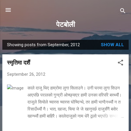
Skip to main content
पेटबोली
Showing posts from September, 2012
SHOW ALL
P
o
स्मृतिमा दशैं
s
t
September 26, 2012
s
काले दाजु थिए हाम्रोमा लुगा सिलाउने। उनी घरमा लुगा सिउन
आएपछि परालको गुन्द्री ओच्छ्याएर हामी उनका वरिपरि बस्थ्यौं।
दाजुले सियोले च्वास्स च्वास्स घोच्दिन्थे, तर हामी भाग्दैनथ्यौं न त
रिसाउँथ्यौं नै। भात, खाजा, चिया जे जे खानुपर्छ दाजुसँगै बसेर
खान्थ्यौं हामी बाहिरै। कालेदाजुको नाम धेरै ठूलो भएपछि सम्भवत:
SLC पास गरेपछि मात्र थाहा भयो- हिराबहादुर नेपाली भनेर।
दशैंमा बाहेक नयाँ लुगा किन्ने चलन थिएन। हाम्रो घरभन्दा पहिला