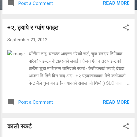
READ MORE
Post a Comment
काका वा ठूलोबुबाकोमा लुगा सिउन दाजु आए भने हाम्रो पीडाको
बयान गर्ने शब्द हुँदैनथ्यो- आँशु बाहेक। अनि आफ्नोमा लुगा सिउँन
आउँदा पनि दाजु, बहिनी र मेरो झगडा हुन्थ्यो कसको पहिला
‌+२, ट्यापे र ग्यांग फाइट
सिलाउने भनेर। सायद साना साना कुरामै सुख र दु:ख लुकेर
बसेको हुन्थ्यो। अनि हामी तिनै साना-साना खुशीहरू बटुल्न दुखी
September 21, 2012
हुन्थ्यौं। [caption id="attachment_82"
align="alignright" width="504"] Dashain aayo. via
घाँटीमा टाइ, चटक्क आइरन गरेको सर्ट, चुज बनाएर टिमिक्क
nnsociety.org/ [/caption] कसको लुगा पहिले सिउने भन्ने
पारेको पाइन्ट- केटाहरूको लवाई। ऐेजन ऐजन तर पाइन्टको
झगडा हुन थालेपछि कालेदाजुले भन्थे- ‘जो चुपचाप बस्छ त्यसको
ठाउँमा घुडा माथिसम्म तानिएको स्कर्ट- केटीहरूको लवाई देख्दा
पहिला सिउँछु।’ अनि हामी हात बाँधेर बस्थ्यौं- चुपचाप। दाजुल...
आफ्ना नि तिनै दिन याद आए- +२ पढ्दाताकाका! मेरो कलेजको
पेन्ट मैले चुज बनाइनँ- ज्यानको सवाल जो थियो :) SLC पास
गरेपछि संसार जितेको भान हुन्छ सबैलाई तर मैले प्लस टु पढने
बेलासम्म मेरो त्यो जोश सकिइसकेको थियो। म प्लस टु पढ्न
READ MORE
Post a Comment
विराटनगर जाँदा काठमाण्डौको ८ हजार महिनाको जागिर छोडेर
गएको थिएँ २०५९ को साउन महिनामा जस्तो लाग्छ। [caption
id="attachment_85" align="alignleft" width="479"]
कालो स्कर्ट
Google Image: used under fair use
policy[/caption] यत्रो जोश र जाँगर बोकेर प्लस टु पढन