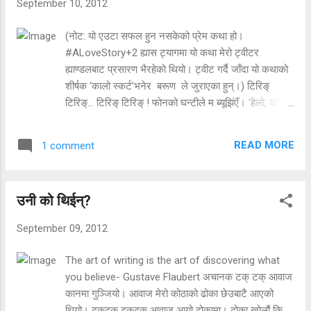
September 10, 2012
गएको केटो विराटनगर पुगेपछि त्यतिबेला जिल्ल पर्‍यो जतिबेला मैले
पढ्न खोजेको सिटी कलेजमा पत्रकारिता अंग्रेजी माध्यममा
(नोट: यो एउटा सफल हुन नसकेको प्रेम कथा हो।
पढाइहुन्छ भन्ने थाहा भयो। काठमाण्डौ फर्किऊँ जागिर थिएन, त्यहीं
#ALoveStory+2 ह्यास ट्यागमा यो कथा मेरो ट्वीटर
पढौं अंग्रेजीमा ‘मेरो नाम अनन्त हो’ र ‘म भात खान्छु’ भन्दा तेस्रो
ह्याण्डलबाट प्रसारण भैरहेको थियो। ट्वीट गर्दै जाँदा यो कथाको
शब्द आउँदैनथ्यो। ‘हेरेरै मर्नुभन्दा त छेरेर मर्नु निको’ भनेर
शीर्षक ‘कालो स्कर्ट’भनेर बरूण ले जुराएका हुन्।) टिरिङ्
थालियो पढ्न- अंग्रेजी, समाजशास्त्...
टिरिङ्… टिरिङ् टिरिङ् ! फोनको घन्टीले म ब्यूझिंएँ। ‘हेलो, को
बोल्नुभ’को?’ कुनै अपरिचित युवती स्वर थियो। ‘म म बोलेको,
तपाईंले पो कसलाई खोज्नुभएको हो !’ मेरो जवाफ। शुरूवात यही
READ MORE
1 comment
थियो। तर उनले न त आफ्नो नाम भनिन्, न त ठेगाना। अनेक
प्रयास गर्दा पनि उनले आफ्नो बारेमा बताइनन्- म तपाईंको फ्यान
भन्नुभन्दा बाहेक। ‌ [caption id="attachment_40"
उनी को थिईन्?
align="alignleft" width="240"] कालो फ्रक: फोटो
google Image[/caption] +२ पढ्दा हामी तीनजना (रविन,
September 09, 2012
इशु र म) प्राय: दिनरात सँगै हुन्थ्यौं। त्यसैपनि रविन राती एक्लै
सुत्न सक्दैनथ्यो- डरले। कहिलेकाहीं उसकै कोठामा एक्लै छ भन्ने
The art of writing is the art of discovering what
थाहा हुने बित्तिकै इशु र म फोन गर्थेउँ उसलाई- ‘ओई ! झ्यालमा हेर
you believe- Gustave Flaubert अचानक टक् टक् आवाज
त।’ त्यसपछि ऊ झ्यालतिर नहेरी बाउआमाको कोठामा जान्थ्यो र
कानमा गुञ्जियो। आवाज मेरो कोठाको ढोका छेउबाटै आएको
भुइँमा सुत्थ्यो।
थियो। ढक्‌ढक् ढक्‌ढक् आवाज आयो ढोकामा। ढोका खोलौं कि