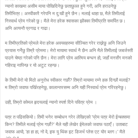
न्यानो काखमा असीम माया पोखिदिनेछु छताछुल्ल हुने गरी, अनि हराउनेछु
तिमीभित्र। अस्वीकारै गरेपनि म दु:खी हुने छैन। मलाई थाहा छ, मैले तिमीलाई
निस्वार्थ प्रेम गरेको छु। मैले मेरा हरेक श्वासका झोंक्का तिमीप्रति समर्पित छ।
अनि अत्यन्तै प्रगाढ र गाढा।
म तिमीप्रतिको प्रेमले मेरा हरेक अवयवहरुमा सीञ्चित गरेर राख्नेछु अनि जिउने
प्रयास गर्नेछु तिम्रै प्रेममा। मेरो मायामा स्वार्थ नै छैन अनि मैले तिमीलाई जबर्जस्ती
पाउने चेष्ठा गरेको पनि छैन। मेरा लागि प्रेम आत्मिय बन्धन हो, जहाँ मनसँग मनको
गहिराइ नापिन्छ र यो अटुट रहन्छ।
के तिमी मेरो यो मिठो अनुरोध स्वीकार गर्छौ? तिम्रो मायामा रम्ने हक दिन्छौ मलाई?
म तिम्रो जवाफ पर्खिरहनेछु, कालान्तरसम्म अनि यही निस्वार्थ प्रेम गरिरहनेछु।
उही, तिम्रो कोमल हृदयलाई न्यानो स्पर्श दिने पवित्र प्रेम ।
पत्र त पढिसकियो। तिमी भनेर सम्बोधन गरेर लेखिएको 'प्रेम पत्र मेरो ईन्बक्समा
किन? तिमीले मलाई प्रेम गर्छौ?' मैले यही लेखेर ईमेलको जवाफ पठाएँ। उताबाट
जवाफ आयो, 'हा हा हा, नो वे, इफ यु थिंक इट डिजर्भ प्लेस एट योर ब्लग।' मैले