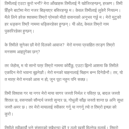
तिमीलाई एउटा कुरो भनौं? मेरा आँखाहरू तिमीलाई नै खोजिरहन्छन्, हरक्षण। तिमी
हिँड्ने बाटोमा मेरा नजर बिछ्याएर बसिरहन्छु म। केवल तिमीलाई लुकेरै नियाल्न।
मैले लिने हरेक श्वासमा तिम्रो प्रेमको मीठो वासनाको अनुभव गर्छु म। मेरो मुटुको
हर धड्कन तिम्रै नाममा धड्किरहेका हुन्छन्। यी ओठ, केवल तिम्रो नाम
पुकारिरहेका हुन्छन्।
के तिमीले सुनेका छौ मेरो दिलको आवाज? मेरो मनमा प्रवाहित तरङ्ग तिम्रो
मनसम्म आइपुगेका छन्?
तर जेहोस्, म यो सानो पत्र तिम्रो नाममा कोर्दैछु, एउटा झिनो आशमा कि तिमीले
एकदिन मेरो भावना बुझ्नेछौ। मेरो मनको चाहनालाई चिहान बन्न दिनेछैनौ। तर, यो
त मात्र मेरो मनको आस न हो, जुन पूरा नहुन पनि सक्छ।
तिमी विश्वास गर या नगर मेरो माया सागर जस्तो निर्मल र पवित्र छ, बादल जस्तो
शितल छ, वसन्तको सौन्दर्य जस्तो सुन्दर छ, गोधुली साँझ जस्तो शान्त छ अनि सुधा
जस्तै अमर छ। तर मेरो मायालाई स्वीकार गर्नु या नगर्नु त्यो त तिम्रो इच्छा को
कुरो।
तिमीले स्वीकार्यौ भने संसारको सबैभन्दा धेरै र ठुलो खुसी मिल्नेछ मलाई। तिम्रो