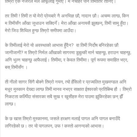
तिम्रो एकै नजरले मैले आफूलाई गुमाएँ। म नचाहेरै पनि तिमीतिर तानिएँ।
तर तिमी ! तिमी त यो मेरो प्रेमबारे नै अनभिज्ञ छौ, नादान छौ। अचम्म लाग्छ, किन
म तिमीसँग आँखा जुधाउन सक्दिनँ। मेरा आँखा अनायसै झुक्छन्, तिमी सामु हुँदा।
मेरो जिउ शिथिल हुन्छ तिम्रो समीपमा आउँदा।
के तिमीलाई मेरो यो अवस्थाको आभास हुँदैन? वा तिमी निर्दोष बनिरहेका छौ
जानीजानी? म तिम्रो निर्मल आँखाको सागरमा डुबुल्की मार्न चाहन्छु, हराउन चाहन्छु,
अनि भुल्न चाहन्छु आफैलाई। तिमीमा, र केवल तिमीमा। पूर्ण रूपमा समाहित भएर,
बस् तिमीसँग ।
ती नीलो सागर सिंगै बोक्ने तिम्रो नयन, त्यो हँसिलो र प्रज्वलित मुखमण्डल अनि
मधुर मुस्कान देख्दा लाग्छ तिमी मानव नभएर साक्षात ईश्वरको प्रतिबिम्ब हौ । तिम्रो
निकटता कल्पिँदा संसारका सबै सुख र खुसीहरु मेरा पाउमा झुकिरहेका छन् झैँ
लाग्छ।
के छ खास तिम्रो मुस्कानमा, जसले हरक्षण मलाई पागल अनि पागल बनाउँदै
लगिरहेको छ। तर यो पागलपन, उफ ! कस्तो आनन्दको आभास।