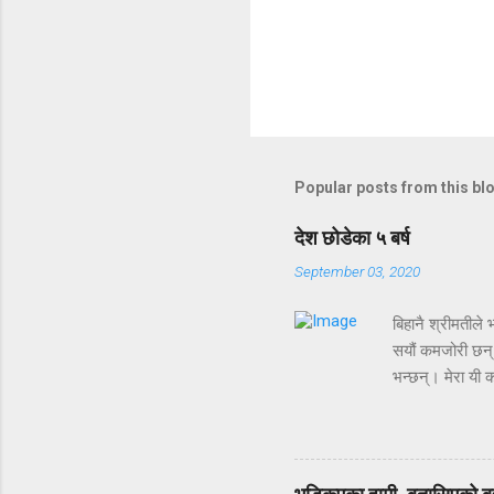
Popular posts from this bl
देश छोडेका ५ बर्ष
September 03, 2020
बिहानै श्रीमतीले
सयौं कमजोरी छन् र
भन्छन्। मेरा यी 
हुन्छु सायद। अर्क
जन्मदिन पनि याद न