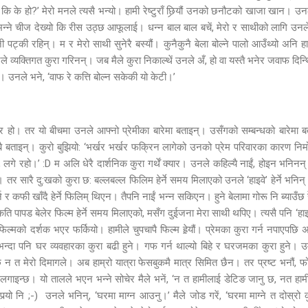
 छे कि के हो?’ मेरो मनले त्यसै भन्यो। हामी रेष्टुराँ छिर्‍यौं उनको छनौटको खाजा खान। उ
ज्जा भन्ने चीज देख्यो कि रीस उठ्छ आफूलाई। धन्न बाल बाल बचें, मेरो र साथीको लागि उन
्की रहिन्। म र मेरो साथी सुनेरै बस्यौं। कुनैकुनै बेला बोल्ने पालो आउँथ्यो अनि ह
व्यक्तिगत कुरा गरिनन्। जब मैले कुरा निकाल्थें उनले अँ, हो वा यस्तै भनेर जवाफ दिन्थिन
उनले भने, ‘वाफ रे कत्ति बोल्न सकेकी यो केटी।’
त्र हो। तर यो बीचमा उनले आफ्नो प्रेमीका बारेमा बताइन्। उसँगको सम्बन्धको बारेमा बता
बै बताइन्। कुरो बुझियो: ‘भर्खर भर्खर फक्रिन लागेको उनको प्रेम परिवारका कारण निमो
 लगे रहो।’ :D म अलि धेरै दार्शनिक कुरा गर्थें क्यार। उनले कहिल्यै नाईं, होइन भनिनन
यौं। तर सारै दु:खको कुरा छ: बल्लबल्ल फिलिम हेर्ने समय मिलाएको उनले ‘हाइवे’ हेर्ने भ
 र कफी खाँदै हेर्ने फिलिम् थिएन। तैपनि नाईं भन्न सकिएन। हुने बेलामा गोरू नि ब्याउँछ र
कति पापड बेलेर फिल्म हेर्ने समय मिलाएको, मसँग दुईजना मेरा साथी थपिए। त्यसै पनि ‘ह
र फिल्मको दर्शक भएर फर्कियो। हामीले चुपचापै फिल्म हेर्‍यौं। प्रेमका कुरा गर्न नपाएपछि
न्दा पनि घर व्यवहारका कुरा बढी हुने। गफ गर्न थाल्यो बिहे र घरजमका कुरा हुने। उम
 त मेरो दिमागले। अब हाम्रो यात्रा फेसबुकमै मात्र सिमित छैन। तर प्रष्ट भनौं, फोनमा 
ाइन्छ। यो तालले भएन भन्ने सोचेर मैले भनें, ‘न त हामीलाई डेटिङ जानु छ, नत हामी
‍यो नि ;-) उनले भनिन्, ‘घरमा माग्न आउनु।’ मैले जोड गरें, ‘घरमा माग्ने त दोस्रो क