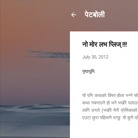
पेटबोली
नो मोर लभ प्लिज् !!!
July 30, 2012
पृष्ठभूमि:
यो पनि कथाको विषय होला भन्ने सो
कथा नबनाउने हो भने भर्खरै पलाउन श
लागि उनले (भर्खरै मेरी प्रेमिकाक
एउटा कुरा पहिलानै भन्छु: यो कुनै