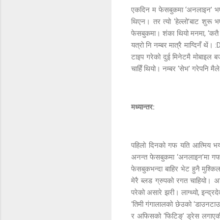
एकदिन म फेसबुकमा ‘अनलाइन’ भएँ। 
थिएन। तर त्यो ‘हेल्लो’बाट शुरू भए
फेसबुकमा। शंका थियो मनमा, ‘कतै फे
यत्रो नि नम्बर मात्रै माग्दिनँ थे
टाइप गरेको दुई मिनेटमै मोबाइल ब
चाहिँ थियो। नम्बर ‘सेभ’ गरेपनि 
मध्यान्तर:
पहिलो दिनको गफ यति आत्मिय भय
अनन्त फेसबुकमा ‘अनलाइन’मा गफ गर
फेसबुकभन्दा बाहिर भेट हुनै मुश्क
मेरै ब्लड ग्रुपको रगत चाहियो। अ
परेको असारे झरी। लाग्थ्यो, इन्द्रद
‘तिमी गंगालालको छेउको ‘डाउनटाउन’
र अफिसको ‘फिटिङ्’ ड्रेस लगाएकी के