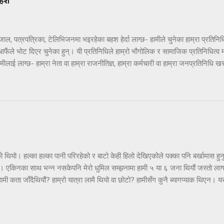
बहश
 पत्रपत्रिका, टेलिभिजनमा भइरहेका बहश हेर्दा लाग्छ- हामीले चुनेका हाम्रा प्रतिनिधि
आफैंले भोट दिएर चुनेका हुन्। यी प्रतिनिधिले हाम्रो भौगोलिक र सामाजिक प्रतिनिधित्व मात
ीलाई लाग्छ- हाम्रा नेता वा हाम्रा राजनीतिज्ञ, हाम्रा कर्मचारी वा हाम्रा जनप्रतिनिधि 
ने पनि नमाने पनि खराब हामी हौं। हामी आफू खराब भएकाले हाम्रा प्रतिनिधि खराब भएका हुन्
हेका बहशका विषय हेरौं र अहिलेको देशको अवस्था हेरौं। टेलिभिजनमा भइरहेका बहश, पत्र
ं। हामी बहश केमा गरिरहेका छौं? केही समयदेखि समाजको एउटा तप्का राजेश हमाल महानायक ह
 टेलिभिजन, पत्रपत्रिकातिर पनि यसबारेमा बुद्धि लडाइरहेका छन् बुद्दिकेबीहरु। तपाइँ ए
 थियो। हल्का हल्का पानी परिरहेको र बाटो केही हिलो देखिएकोले पक्का पनि बर्खामास हुनु
ँ। एकिनका साथ भन्न नसकेपनि मेरो धुमिल सम्झनामा हामी ५ या ६ जना थियौं जस्तो लाग्
हामी कता जाँदैथियौं? हाम्रो यात्रा लामै थियो वा छोटो? हामीसँग कुनै ब्यागप्याक थिएन।
वाकमा अनकन्टार पहाड किन गयौं होला त? झट्ट हेर्दा यो कृष्णभीरको आसपास जस्तो पनि द
हिरोका कारण रोकिएको छ। मान्छेको मन कति किलोमिटर वा माइल प्रतिघण्टामा दौडिन सक्छ?
ेको मन दौडिने हो कि दिमाग? दिमागले कति चाँडो सोच्न सक्छ होला? मासाच्युसेट इन्स्टिच्