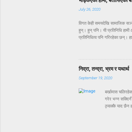
भड्किएका हामी, बतासिएको 
July 26, 2020
विगत केही समयदेखि सामाजिक सञ्जाल,
हुन्। हुन् पनि। यी प्रतिनिधि हामी 
प्रतिनिधित्व पनि गरिरहेका छन्। हाम
त्यस्तै ठानौं। तर तपाइँ हामीले मा
सत्य त्यही हो। हामीले अहिले गरिर
हाम्रो हुनेपर्ने प्राथमिकता हेरौ
छ। ट्विटर, फेसबुकका त कुरै छोडौं,
निद्रा, तन्द्रा, भ्रम र यथार्थ
September 19, 2020
बर्खामास चलिरहेको
गरेर भन्न सक्दिन
ठ्याक्कै याद छैन 
कि त ! तर मर्निङ
जानुपर्ने बाटो प
उँड्छ? अनि मान्छ