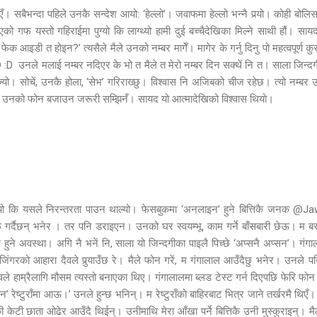
सबैभन्दा पहिले उनकै सन्देश आयो: ‘हेल्लो’। जवाफमा हेल्लो भन्नै पर्‍यो। कोही बोलिस
को गफ यस्तो गहिराईमा पुग्यो कि लाग्थ्यो हामी दुई बच्चैदेखिका मिल्ने साथी हौं। सायद 
क आइडी त होइन?’ त्यसैले मैले उनको नम्बर मागेँ। मागेर के गर्नु दिनु पो महत्वपूर्ण क
ं। :D :D उनले मलाई नम्बर नदिएर के भो त मैले त मेरो नम्बर दिन सक्थें नि त। साला जिन्दग
ज्यो। सोचें, उनकै होला, ‘सेभ’ गरिराख्छु। विश्वास नि अजिबको चीज रहेछ। त्यो नम्बर 
मैले उनको फोन बजाउन जरूरी सम्झिनँ। सायद यो आत्मादेखिको विश्वास थियो।
ो कि यसले निरन्तरता पाउन थाल्यो। फेसबुकमा ‘अनलाइन’ हुने बित्तिकै जनक @
्दैछन् भनेर । तर पनि डराइएन। उनको घर स्वयम्भू, काम गर्ने बाँसबारी छेऊ। म बस्
िल हुने अवस्था। अगि नै भनें नि, साला यो जिन्दगीका पाइलै पिच्छे ‘अप्सनै अप्सन’। 
जिंगरको आहारा दैवले पुर्‍याउँछ रे। मैले फोन गरें, म गंगालाल आउँदैछु भनेर। उनले 
ेवले हाम्रैलागि मौसम त्यस्तो बनाएका थिए। गंगालालमा ब्लड टेस्ट गर्न दिएपछि फेरि फोन ग
 रेष्टुराँमा आऊ।’ उनले हुन्छ भनिन्। म रेष्टुराँको बाहिरबाट भित्र जाने तर्खरमै थिएँ
टी छाता ओढेर आउँदै थिईन्। उनीमाथि मेरा आँखा पर्ने बित्तिकै उनी मुस्कुराइन्। मैले 