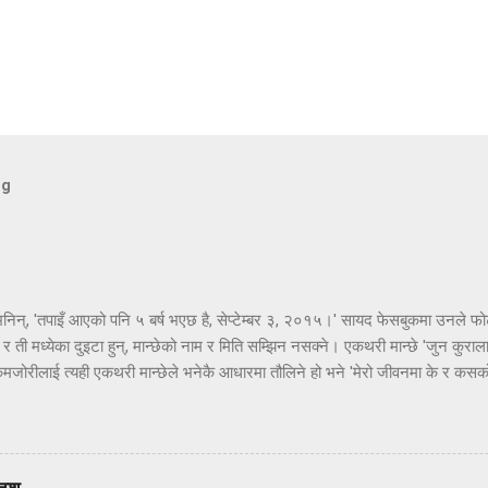
og
 भनिन्, 'तपाइँ आएको पनि ५ बर्ष भएछ है, सेप्टेम्बर ३, २०१५।' सायद फेसबुकमा उनले फोट
 ती मध्येका दुइटा हुन्, मान्छेको नाम र मिति सम्झिन नसक्ने। एकथरी मान्छे 'जुन कुरालाई 
कमजोरीलाई त्यही एकथरी मान्छेले भनेकै आधारमा तौलिने हो भने 'मेरो जीवनमा के र कस
ाले शुभकामना दिनु अघि आफ्नो जन्मदिन थाहा नहुने मान्छे संसारमा कमै हुन्छन् होला। अँ, 
गर्ने मान्छे साँच्चै 'जिनियस' हुन्। तपाइँ मलाई त्यस्तै ठान्नुस् न एकछिन। ---- ---- -