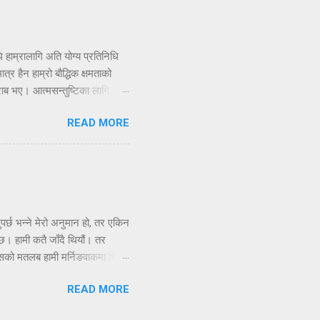
 हाम्रालागि अति योग्य प्रतिनिधि
्र हैन हाम्रो बौद्धिक क्षमताको
खराब भए। आत्मसन्तुष्टिका लागि
। यो स्विकार गर्न गाह्रो होला तर
READ MORE
पत्रिकामा भैरहेका बहश पढौं र
ुन् कि होइनन् भन्ने बहशमा मग्न
कपटक ...
पर्छ भन्ने मेरो अनुमान हो, तर एकिन
छ। हामी कतै जाँदै थियौं। तर
 यसको मतलब हामी मर्निङवाकमा थियौं
ेखिन्थ्यो। खैर ! यति थाहा छ, हामी
READ MORE
 साँच्चि मान्छेको मन दौडिन्छ कि
युट अफ टेक्नोलोजीका न्युरो