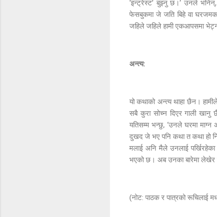
‘इन्ट्रेस्ट’ बुझ्नु छ।’ उनले भनिन
फेसबुकमा जे जति बिहे वा घरजमका 
जहिले जहिले हामी एकआपसमा भेट्न 
अन्त्य:
यो कथाको अन्त्य थाहा छैन। हामीले
सबै कुरा सोच्न दिएर गाली खानु छै
यतिसम्म भन्छु, ‘उनले घरमा माग्
दुखद जे भए पनि कथा त कथा हो नि।
मलाई अनि मैले उनलाई पर्खिरहेका ह
भएको छ। अब उनका बारेमा लेखेर मा
(नोट: पाठक र पात्रको रूचिलाई मध