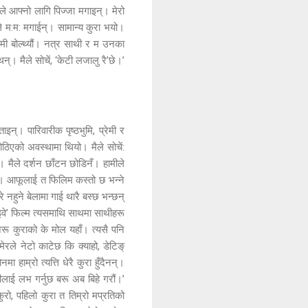
नले आफ्नो लागि पिज्जा मगाइन्। मेरो
ले म:म: मगाईन्। सामान्य कुरा भयो।
ामी बोल्थ्यौं। नत्र साथी र म उनका
्। मैले सोचें, ‘केटी लजालु रै’छे।’
इन्। पारिवारीक पृष्ठभुमि, प्रेमी र
ठिएको अवस्थामा थियो। मैले सोचें:
्। मैले दर्शन छाँटन छोडिनँ। हामीले
निन्। आफूलाई त फिलिम कस्तो छ भन्ने
े नहुने बेलामा गाई थारै बस्छ भन्छन्
ाइवे’ फिल्म त्यसमाथि साथमा साथीहरू
 अरू कुराको के मोल यहाँ। त्यसै पनि
ेरले नेटो काटेछ कि क्याहो, डेटिङ्
हाम्रो त्यत्ति धेरै कुरा हुँदैनन्।
लाई लभ गर्नुछ बरू अब बिहे गरौं।’
ुरो, पहिलो कुरा त तिम्रो मप्रतिको