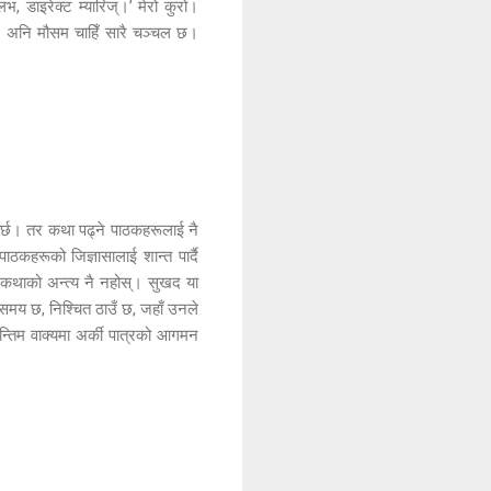
लभ, डाइरेक्ट म्यारिज्।’ मेरो कुरो।
े।’ अनि मौसम चाहिँ सारै चञ्चल छ।
 पर्छ। तर कथा पढ्ने पाठकहरूलाई नै
ाठकहरूको जिज्ञासालाई शान्त पार्दै
 कथाको अन्त्य नै नहोस्। सुखद या
समय छ, निश्चित ठाउँ छ, जहाँ उनले
अन्तिम वाक्यमा अर्की पात्रको आगमन