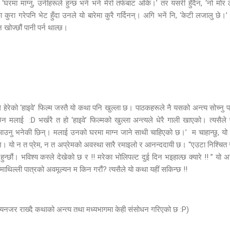
्, ‘घरमा माग्नु, उनीहरूले हुन्छ भने भने मेरो तर्फबाट ओके।’ तर यसरी हुँदैन, ‘नो मोर 
कुरा गरेपनि भेट हुँदा उनले यो बारेमा कुरै गर्दिनन्। अगि भनें नि, ‘केटी लजालु छ
खोज्छौं पानी पर्न थाल्छ।
 हेरेको ‘हाइवे’ फिल्म जस्तै यो कथा पनि खुल्ला छ। पाठकहरूले नै यसको अन्त्य सोच्नु
न मलाई :D भर्खरै त हो ‘हाइवे’ फिल्मको खुल्ला अन्त्यले धेरै गाली खाएको। त्यसैले प
न आउनु भनेकी छिन्। मलाई उनको घरमा माग्न जाने साथी चाहिएको छ।’ म चाहान्छु, यो
 यो न त प्रेम, न त अप्रेमको अवस्था सारै रमाइलो र आनन्ददायी छ। “एउटा निश्चित 
ुन्छौं। भविश्य कस्ले देखेको छ र !! मरेका भोलिपल्ट दुई दिन भइहाल्छ क्यारे !! ” यो 
थिल्ली पात्रको अवमूल्यन म किन गरौं? त्यसैले यो कथा यहीं सकिन्छ !!
्यनजर राख्दै कथाको अन्त्य तथा मध्यभागमा केही संसोधन गरिएको छ :P)