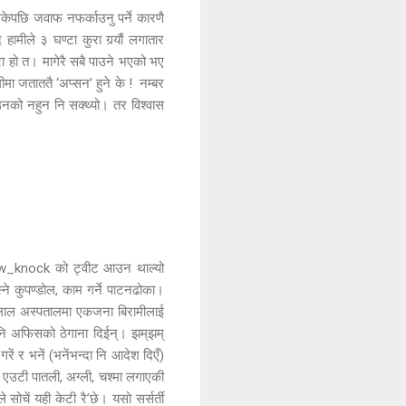
केपछि जवाफ नफर्काउनु पर्ने कारणै
हामीले ३ घण्टा कुरा गर्‍यौं लगातार
ुरा हो त। मागेरै सबै पाउने भएको भए
ीमा जताततै ‘अप्सन’ हुने के ! नम्बर
उनको नहुन नि सक्थ्यो। तर विश्वास
Jaw_knock को ट्वीट आउन थाल्यो
ने कुपण्डोल, काम गर्ने पाटनढोका।
गंगालाल अस्पतालमा एकजना बिरामीलाई
पनि अफिसको ठेगाना दिईन्। झम्‌झम्
रें र भनें (भनेंभन्दा नि आदेश दिएँ)
। एउटी पातली, अग्ली, चश्मा लगाएकी
सोचें यही केटी रै’छे। यसो सर्सर्ती