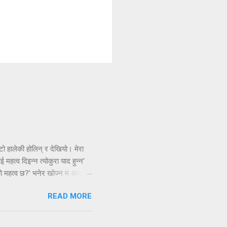
ो हालेकी होलिन् र देखियो। मेरा
महत्व दिइन्न त्योकुरा याद हुन्न'
को महत्व छ?' भनेर खोज्न म असमर्थ
अर्काथरी मान्छे भन्छन्, आफ्नै
READ MORE
------- ----